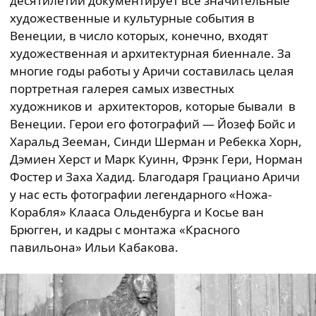
десятилетий документирует все значительные
художественные и культурные события в
Венеции, в число которых, конечно, входят
художественная и архитектурная биеннале. За
многие годы работы у Аричи составилась целая
портретная галерея самых известных
художников и архитекторов, которые бывали в
Венеции. Герои его фотографий — Йозеф Бойс и
Харальд Зееман, Синди Шерман и Ребекка Хорн,
Дэмиен Херст и Марк Куинн, Фрэнк Гери, Норман
Фостер и Заха Хадид. Благодаря Грациано Аричи
у нас есть фотографии легендарного «Ножа-
Корабля» Клааса Ольденбурга и Косье ван
Брюгген, и кадры с монтажа «Красного
павильона» Ильи Кабакова.