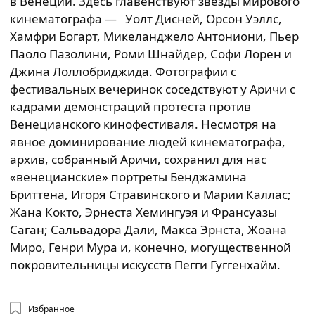
в Венеции. Здесь главенствуют звезды мирового
кинематографа — Уолт Дисней, Орсон Уэллс,
Хамфри Богарт, Микеланджело Антониони, Пьер
Паоло Пазолини, Роми Шнайдер, Софи Лорен и
Джина Лоллобриджида. Фотографии с
фестивальных вечеринок соседствуют у Аричи с
кадрами демонстраций протеста против
Венецианского кинофестиваля. Несмотря на
явное доминирование людей кинематографа,
архив, собранный Аричи, сохранил для нас
«венецианские» портреты Бенджамина
Бриттена, Игоря Стравинского и Марии Каллас;
Жана Кокто, Эрнеста Хемингуэя и Франсуазы
Саган; Сальвадора Дали, Макса Эрнста, Жоана
Миро, Генри Мура и, конечно, могущественной
покровительницы искусств Пегги Гуггенхайм.
Избранное