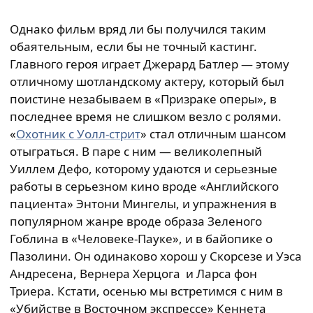
Однако фильм вряд ли бы получился таким
обаятельным, если бы не точный кастинг.
Главного героя играет Джерард Батлер — этому
отличному шотландскому актеру, который был
поистине незабываем в «Призраке оперы», в
последнее время не слишком везло с ролями.
«
Охотник с Уолл-стрит
» стал отличным шансом
отыграться. В паре с ним — великолепный
Уиллем Дефо, которому удаются и серьезные
работы в серьезном кино вроде «Английского
пациента» Энтони Мингелы, и упражнения в
популярном жанре вроде образа Зеленого
Гоблина в «Человеке-Пауке», и в байопике о
Пазолини. Он одинаково хорош у Скорсезе и Уэса
Андресена, Вернера Херцога и Ларса фон
Триера. Кстати, осенью мы встретимся с ним в
«Убийстве в Восточном экспрессе» Кеннета