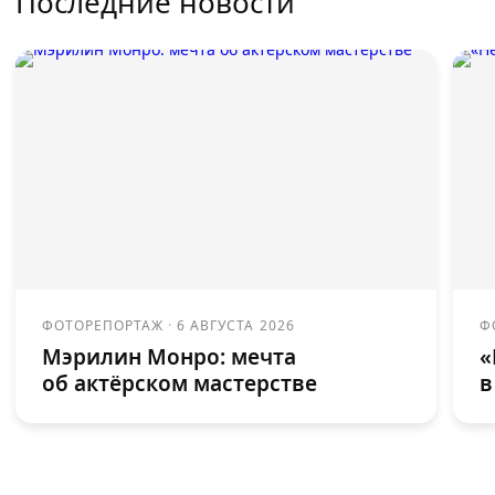
Последние новости
ФОТОРЕПОРТАЖ
·
6 АВГУСТА 2026
Ф
Мэрилин Монро: мечта
«
об актёрском мастерстве
в