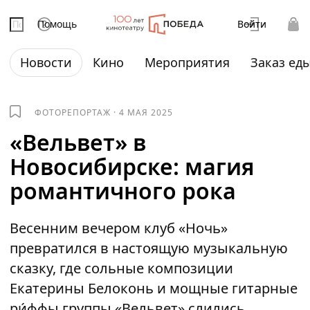
Помощь
Войти
Новости
Кино
Мероприятия
Заказ ед
ФОТОРЕПОРТАЖ
·
4 МАЯ 2025
«Вельвет» в
Новосибирске: магия
романтичного рока
Весенним вечером клуб «Ночь»
превратился в настоящую музыкальную
сказку, где сольные композиции
Екатерины Белоконь и мощные гитарные
ри́ффы группы «Вельвет» слились