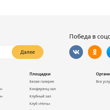
Победа в соц
Далее
Площадки
Орган
Белая галерея
Все усл
а»
Конференц-зал
а»
Клубный зал
Клуб «Ночь»