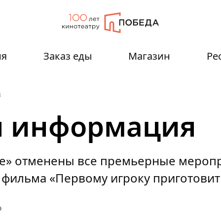
ия
Заказ еды
Магазин
Ре
8
я информация
де» отменены все премьерные меропр
 фильма «Первому игроку приготовит