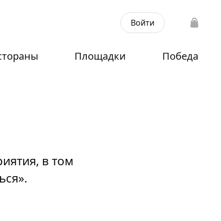
Войти
стораны
Площадки
Победа
иятия, в том
ься».