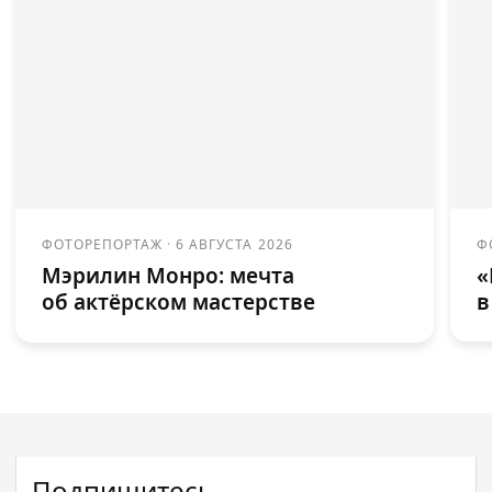
ФОТОРЕПОРТАЖ
·
6 АВГУСТА 2026
Ф
Мэрилин Монро: мечта
«
об актёрском мастерстве
в
Подпишитесь