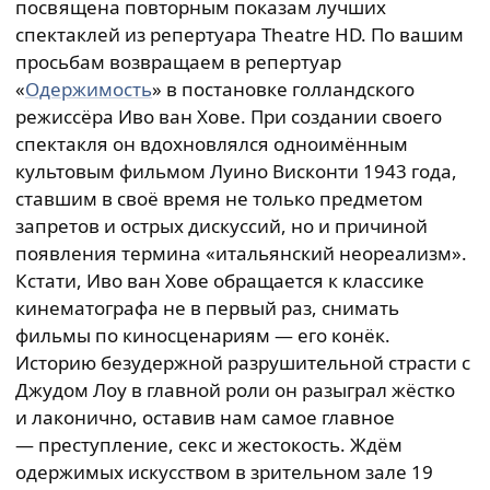
посвящена повторным показам лучших
спектаклей из репертуара Theatre HD. По вашим
просьбам возвращаем в репертуар
«
Одержимость
» в постановке голландского
режиссёра Иво ван Хове. При создании своего
спектакля он вдохновлялся одноимённым
культовым фильмом Луино Висконти 1943 года,
ставшим в своё время не только предметом
запретов и острых дискуссий, но и причиной
появления термина «итальянский неореализм».
Кстати, Иво ван Хове обращается к классике
кинематографа не в первый раз, снимать
фильмы по киносценариям — его конёк.
Историю безудержной разрушительной страсти с
Джудом Лоу в главной роли он разыграл жёстко
и лаконично, оставив нам самое главное
— преступление, секс и жестокость. Ждём
одержимых искусством в зрительном зале 19