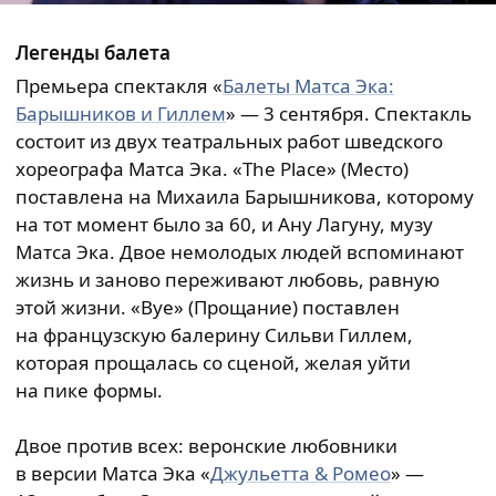
Легенды балета
Премьера спектакля «
Балеты Матса Эка:
Барышников и Гиллем
» — 3 сентября. Спектакль
состоит из двух театральных работ шведского
хореографа Матса Эка. «The Place» (Место)
поставлена на Михаила Барышникова, которому
на тот момент было за 60, и Ану Лагуну, музу
Матса Эка. Двое немолодых людей вспоминают
жизнь и заново переживают любовь, равную
этой жизни. «Bye» (Прощание) поставлен
на французскую балерину Сильви Гиллем,
которая прощалась со сценой, желая уйти
на пике формы.
Двое против всех: веронские любовники
в версии Матса Эка «
Джульетта & Ромео
» —