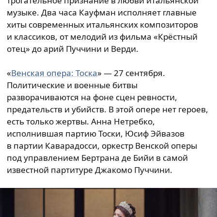
трогательное признание в любви итальянской
музыке. Два часа Кауфман исполняет главные
хиты современных итальянских композиторов
и классиков, от мелодий из фильма «Крёстный
отец» до арий Пуччини и Верди.
«
Венская опера: Тоска
» — 27 сентября.
Политические и военные битвы
разворачиваются на фоне сцен ревности,
предательств и убийств. В этой опере нет героев,
есть только жертвы. Анна Нетребко,
исполнившая партию Тоски, Юсиф Эйвазов
в партии Каварадосси, оркестр Венской оперы
под управлением Бертрана де Бийи в самой
известной партитуре Джакомо Пуччини.