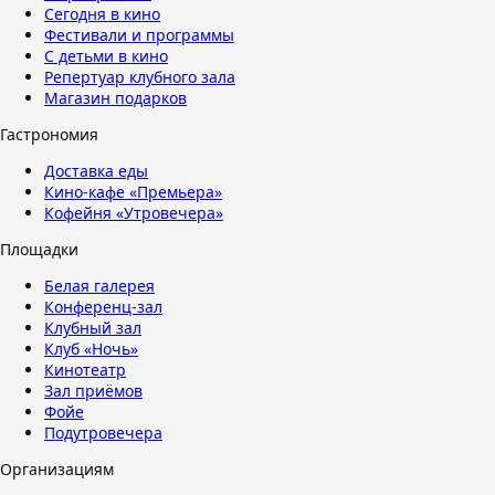
Сегодня в кино
Фестивали и программы
С детьми в кино
Репертуар клубного зала
Магазин подарков
Гастрономия
Доставка еды
Кино-кафе «Премьера»
Кофейня «Утровечера»
Площадки
Белая галерея
Конференц-зал
Клубный зал
Клуб «Ночь»
Кинотеатр
Зал приёмов
Фойе
Подутровечера
Организациям