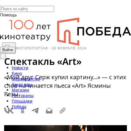
Помощь
ФОТОРЕПОРТАЖ
·
28 ФЕВРАЛЯ 2024
Войти
Спектакль «Art»
Новости
Кино
«Мой друг Серж купил картину...» — с этих
Мероприятия
слов начинается пьеса «Art» Ясмины
Заказ еды
Магазин
Резы.
Рестораны
Площадки
Победа