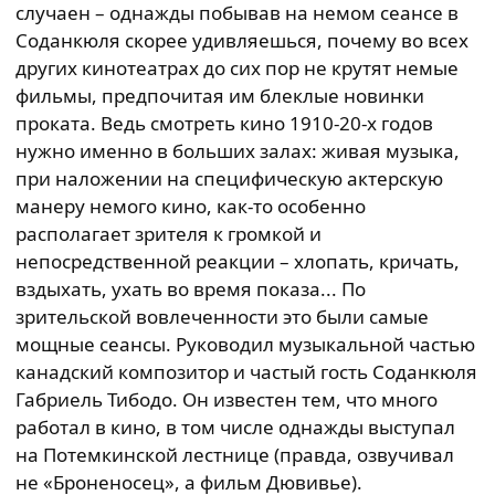
случаен – однажды побывав на немом сеансе в
Соданкюля скорее удивляешься, почему во всех
других кинотеатрах до сих пор не крутят немые
фильмы, предпочитая им блеклые новинки
проката. Ведь смотреть кино 1910-20-х годов
нужно именно в больших залах: живая музыка,
при наложении на специфическую актерскую
манеру немого кино, как-то особенно
располагает зрителя к громкой и
непосредственной реакции – хлопать, кричать,
вздыхать, ухать во время показа... По
зрительской вовлеченности это были самые
мощные сеансы. Руководил музыкальной частью
канадский композитор и частый гость Соданкюля
Габриель Тибодо. Он известен тем, что много
работал в кино, в том числе однажды выступал
на Потемкинской лестнице (правда, озвучивал
не «Броненосец», а фильм Дювивье).