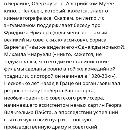
в Берлине, Оберхаузене, Австрийском Музее
кино... Человек, который, кажется, знает о
кинематографе все. Скажем, он легко и с
энтузиазмом поддерживает беседу про
Фридриха Эрмлера («для меня он – самый
великий из советских классиков»), Бориса
Барнета ("»вы же видели его «Однажды ночью»?),
Михаила Чиаруели («никто, кажется, не
задумывался, что его дикие сталинистские
фильмы сделаны ровно в той же комедийной
традиции, с которой он начинал в 1920-30-х»).
Несколько лет назад в Граце он организовывал
ретроспективу Герберта Раппапорта,
необыкновенного советского режиссера,
начинавшего ассистентом немых картин Георга
Вильгельма Пабста, а впоследствии успевший
снять и чукотский нуар и эстонскую
производственную драму и советский