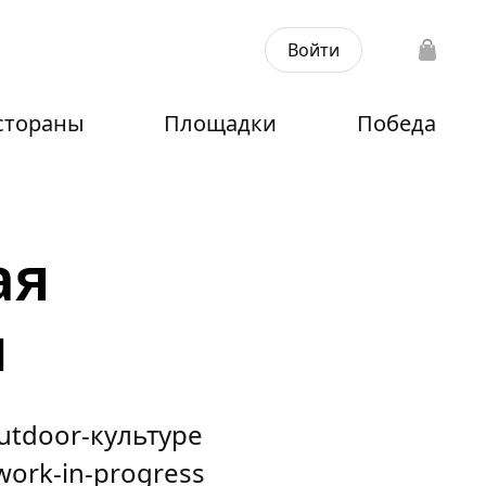
Войти
стораны
Площадки
Победа
ая
и
tdoor-культуре
ork-in-progress