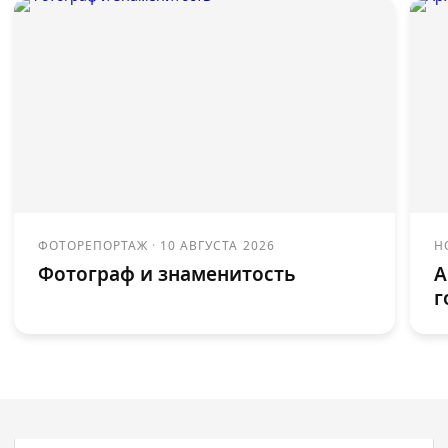
ФОТОРЕПОРТАЖ
·
10 АВГУСТА 2026
Н
Фотограф и знаменитость
А
г