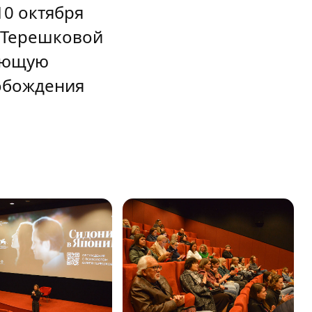
10 октября
 Терешковой
вающую
вобождения