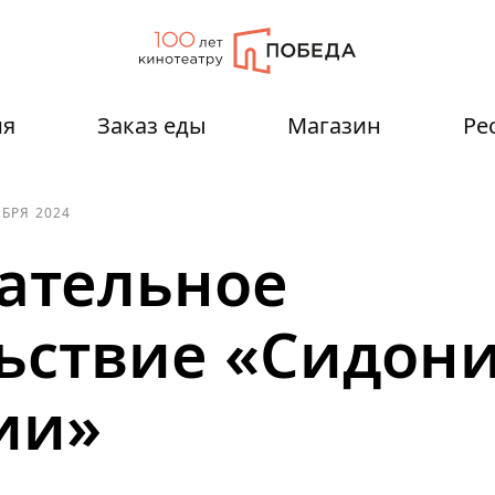
ия
Заказ еды
Магазин
Ре
ЯБРЯ 2024
ательное
ьствие «Сидон
ии»