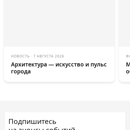
НОВОСТЬ
·
7 АВГУСТА 2026
Ф
Архитектура — искусство и пульс
М
города
о
Подпишитесь
на анонсы событий