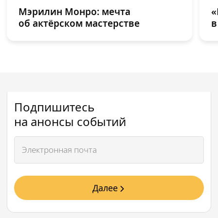
Мэрилин Монро: мечта
«
об актёрском мастерстве
в
Подпишитесь
на анонсы событий
Далее