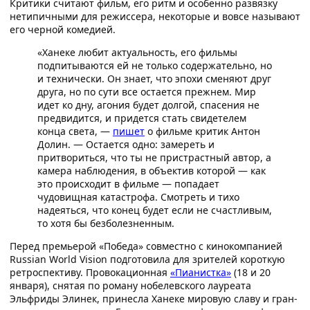
Критики считают фильм, его ритм и особенно развязку
нетипичными для режиссера, некоторые и вовсе называют
его черной комедией.
«Ханеке любит актуальность, его фильмы
подпитываются ей не только содержательно, но
и технически. Он знает, что эпохи сменяют друг
друга, но по сути все остается прежнем. Мир
идет ко дну, агония будет долгой, спасения не
предвидится, и придется стать свидетелем
конца света, —
пишет
о фильме критик Антон
Долин. — Остается одно: замереть и
притвориться, что ты не пристрастный автор, а
камера наблюдения, в объектив которой — как
это происходит в фильме — попадает
чудовищная катастрофа. Смотреть и тихо
надеяться, что конец будет если не счастливым,
то хотя бы безболезненным.
Перед премьерой «Победа» совместно с кинокомпанией
Russian World Vision подготовила для зрителей короткую
ретроспективу. Провокационная
«Пианистка»
(18 и 20
января), снятая по роману нобелевского лауреата
Эльфриды Элинек, принесла Ханеке мировую славу и гран-