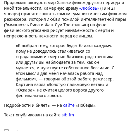
Продолжит экскурс в мир Ханеке фильм другого периода и
иной тональности. Камерную драму
«Любовь»
(19 и 21
января) принято считать самым гуманистическим фильмом
режиссера. История любви пожилой интеллигентной пары
(Эмманюэль Рива и Жан-Луи Трентиньян) на фоне
физического угасания рисует неизбежность смерти и
непреклонность нежности перед ее лицом.
«Я выбрал тему, которая будет близка каждому.
Кому не доводилось сталкиваться со
страданиями и смертью близких, родственника
или друга? Вы наблюдаете за тем, как он
мучается, и чувствуете собственное бессилие. С
этой мысли для меня началась работа над
фильмом», — говорил об этой работе режиссер.
Картина взяла «Золотую пальмовую ветвь» и
«Оскара», не считая целого вороха другого
фестивального золота.
Подробности и билеты — на
сайте
«Победы».
Текст опубликован на сайте
sib.fm