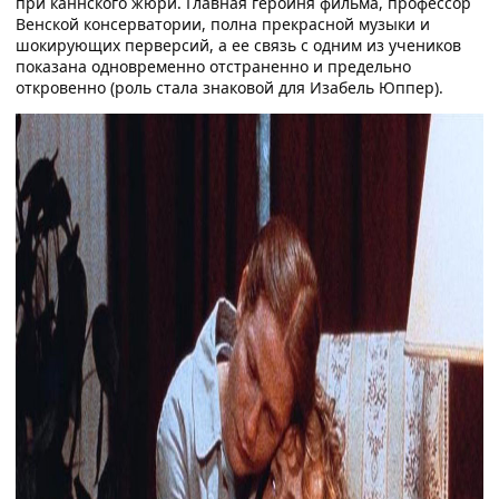
при каннского жюри. Главная героиня фильма, профессор
Венской консерватории, полна прекрасной музыки и
шокирующих перверсий, а ее связь с одним из учеников
показана одновременно отстраненно и предельно
откровенно (роль стала знаковой для Изабель Юппер).