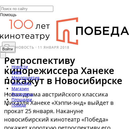
Помощь
НОВОСТЬ
·
11 ЯНВАРЯ 2018
Войти
Ретроспективу
Новости
кинорежиссера Ханеке
Кино
покажут в Новосибирске
Мероприятия
Заказ еды
Магазин
Новая драма австрийского классика
Рестораны
Площадки
Михаэля Ханеке «Хэппи-энд» выйдет в
Победа
прокат 25 января. Накануне
новосибирский кинотеатр «Победа»
покажет короткую ретроспективу его