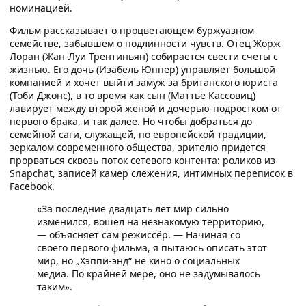
номинацией.
Фильм рассказывает о процветающем буржуазном
семействе, забывшем о подлинности чувств. Отец Жорж
Лоран (Жан-Луи Трентиньян) собирается свести счеты с
жизнью. Его дочь (Изабель Юппер) управляет большой
компанией и хочет выйти замуж за британского юриста
(Тоби Джонс), в то время как сын (Маттьё Кассовиц)
лавирует между второй женой и дочерью-подростком от
первого брака, и так далее. Но чтобы добраться до
семейной саги, служащей, по европейской традиции,
зеркалом современного общества, зрителю придется
прорваться сквозь поток сетевого контента: роликов из
Snapchat, записей камер слежения, интимных переписок в
Facebook.
«За последние двадцать лет мир сильно
изменился, вошел на незнакомую территорию,
— объясняет сам режиссёр. — Начиная со
своего первого фильма, я пытаюсь описать этот
мир, но „Хэппи-энд“ не кино о социальных
медиа. По крайней мере, оно не задумывалось
таким».