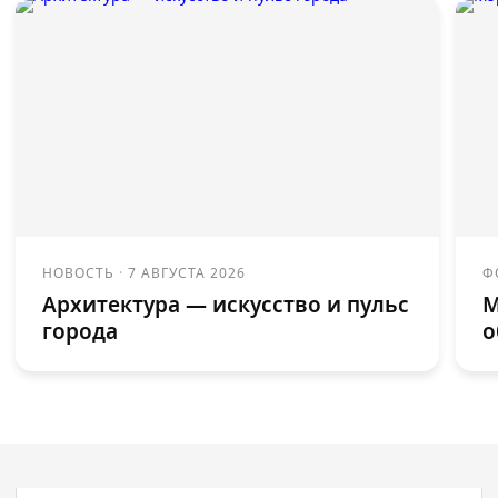
НОВОСТЬ
·
7 АВГУСТА 2026
Ф
Архитектура — искусство и пульс
М
города
о