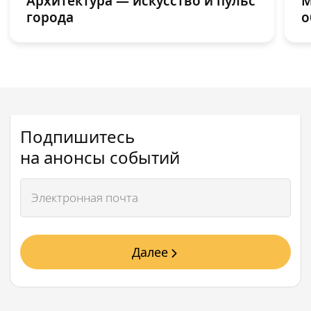
Архитектура — искусство и пульс
М
города
о
Подпишитесь
на анонсы событий
Далее