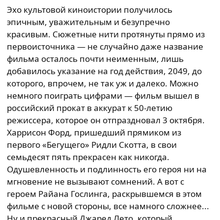
Эхо культовой киноистории получилось
эпичным, уважительным и безупречно
красивым. Сюжетные нити протянуты прямо из
первоисточника — не случайно даже название
фильма осталось почти неименным, лишь
добавилось указание на год действия, 2049, до
которого, впрочем, не так уж и далеко. Можно
немного поиграть цифрами — фильм вышел в
российский прокат в аккурат к 50-летию
режиссера, которое он отпраздновал 3 октября.
Харрисон Форд, пришедший прямиком из
первого «Бегущего» Ридли Скотта, в свои
семьдесят пять прекрасен как никогда.
Одушевленность и подлинность его героя ни на
мгновение не вызывают сомнений. А вот с
героем Райана Гослинга, раскрывшемся в этом
фильме с новой стороны, все намного сложнее...
Ну и прекрасный Джаред Лето, который