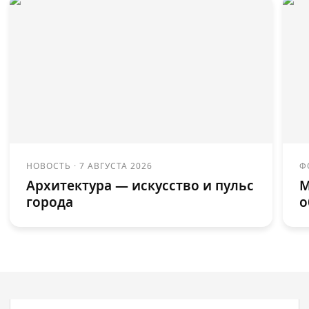
НОВОСТЬ
·
7 АВГУСТА 2026
Ф
Архитектура — искусство и пульс
М
города
о