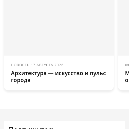
НОВОСТЬ
·
7 АВГУСТА 2026
Ф
Архитектура — искусство и пульс
М
города
о