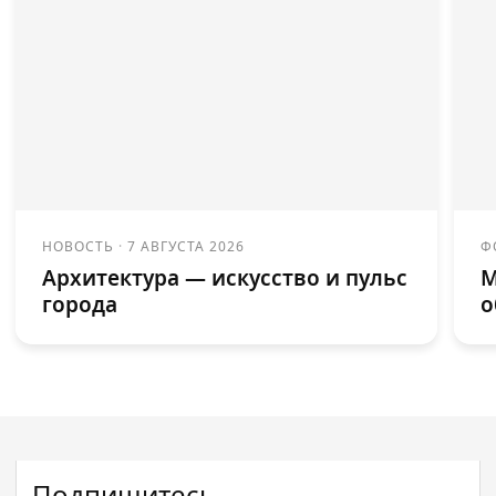
НОВОСТЬ
·
7 АВГУСТА 2026
Ф
Архитектура — искусство и пульс
М
города
о
Подпишитесь