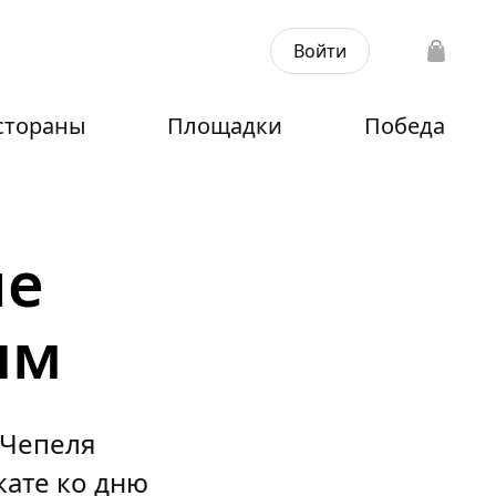
Войти
стораны
Площадки
Победа
не
ым
 Чепеля
кате ко дню