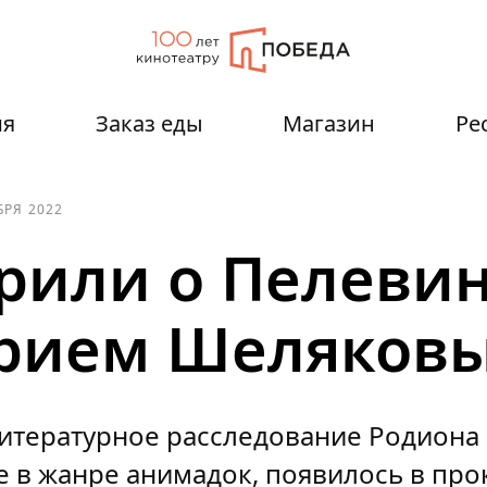
ия
Заказ еды
Магазин
Ре
БРЯ 2022
рили о Пелеви
трием Шеляков
итературное расследование Родиона
е в жанре анимадок, появилось в про