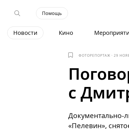
Помощь
Новости
Кино
Мероприят
ФОТОРЕПОРТАЖ
·
29 НОЯ
Погово
с Дми
Документально-л
«Пелевин», снято