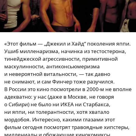
«Этот фильм — „Джекил и Хайд“ поколения яппи.
Ушиб милленаризма, начинка из тестостерона,
тинейджеской агрессивности, примитивной
маскулинности, антиконсьюмеризма
и невероятной витальности, — так давно
не снимают, и сам Финчер тоже разучился.
В России это кино посмотрели в 2000-м не вполне
адекватно: у нас (даже в Москве, не говоря
о Сибири) не было ни ИКЕА ни Старбакса,
ни яппи, ни толерантности, хотя хватало
мордобоя. Интересно, какими глазами этот
фильм сегодня посмотрят травоядные хипстеры,
миллениалы и обожающие кинокомиксы