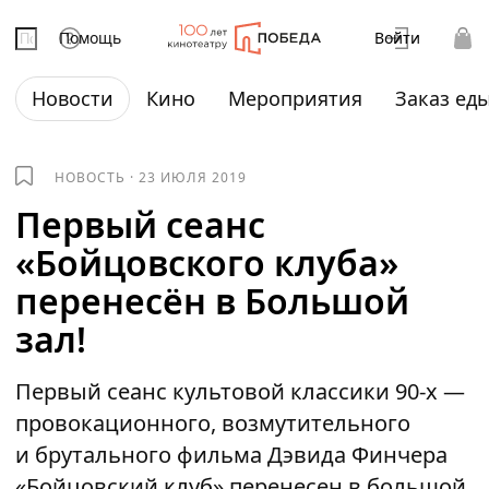
Помощь
Войти
Новости
Кино
Мероприятия
Заказ ед
НОВОСТЬ
·
23 ИЮЛЯ 2019
Первый сеанс
«Бойцовского клуба»
перенесён в Большой
зал!
Первый сеанс культовой классики 90-х —
провокационного, возмутительного
и брутального фильма Дэвида Финчера
«Бойцовский клуб» перенесен в большой