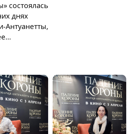
» состоялась
них днях
и-Антуанетты,
ее…