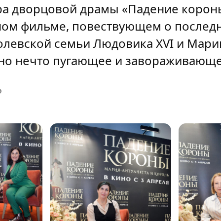
ра дворцовой драмы «Падение короны
чном фильме, повествующем о послед
олевской семьи Людовика XVI и Мари
но нечто пугающее и завораживающ