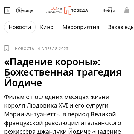
Помощь
Войти
Новости
Кино
Мероприятия
Заказ ед
НОВОСТЬ
·
4 АПРЕЛЯ 2025
«Падение короны»:
Божественная трагедия
Йодиче
Фильм о последних месяцах жизни
короля Людовика XVI и его супруги
Марии-Антуанетты в период Великой
французской революции итальянского
режиссёра Джанлуки Йодиче «Падение