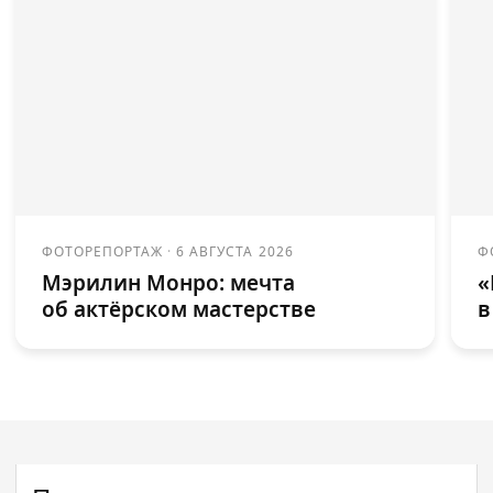
ФОТОРЕПОРТАЖ
·
6 АВГУСТА 2026
Ф
Мэрилин Монро: мечта
«
об актёрском мастерстве
в