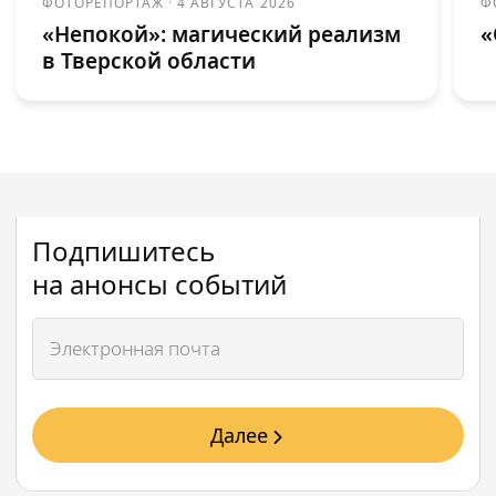
ФОТОРЕПОРТАЖ
·
4 АВГУСТА 2026
Ф
«Непокой»: магический реализм
«
в Тверской области
Подпишитесь
на анонсы событий
Далее