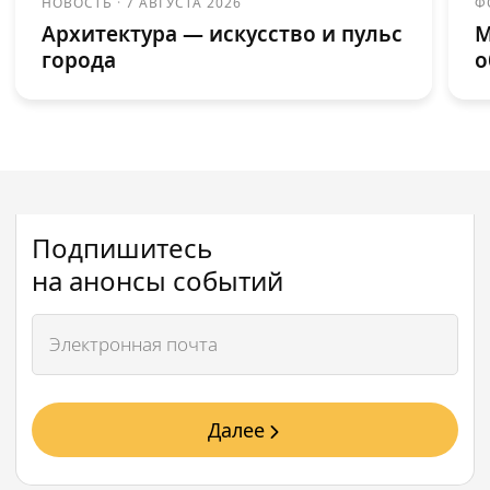
НОВОСТЬ
·
7 АВГУСТА 2026
Ф
Архитектура — искусство и пульс
М
города
о
Подпишитесь
на анонсы событий
Далее