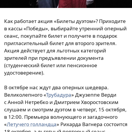
Как работает акция «Билеты дуэтом»? Приходите
в кассы «Победы», выбирайте утренний оперный
сеанс, покупайте билет и получите в подарок
пригласительный билет для второго зрителя.
Акция действует для льготных категорий
зрителей при предъявлении документа
(студенческий билет или пенсионное
удостоверение).
В октябре нас ждут два оперных шедевра.
Великолепного «
Трубадура
» Джузеппе Верди
с Анной Нетребко и Дмитрием Хворостовским
слушаем и смотрим дуэтом в четверг, 15 октября,
в 12:00. Премьера волнующего и загадочного
«
Летучего голландца
» Рихарда Вагнера состоится
18 октября, а льготный повторный сеанс —