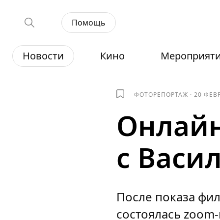
Помощь
Новости
Кино
Мероприят
ФОТОРЕПОРТАЖ
·
20 ФЕВ
Онлайн
с Васи
После показа фи
состоялась zoom-