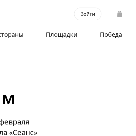
Войти
стораны
Площадки
Победа
ым
 февраля
ла «Сеанс»