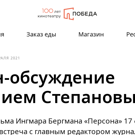
ия
Заказ еды
Магазин
Ре
РАЛЯ 2021
-обсуждение
лием Степанов
льма Ингмара Бергмана «Персона» 17
встреча с главным редактором журна