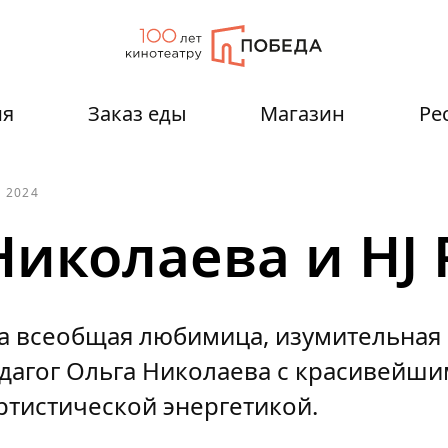
ия
Заказ еды
Магазин
Ре
 2024
иколаева и HJ P
а всеобщая любимица, изумительная
дагог Ольга Николаева с красивейши
ртистической энергетикой.