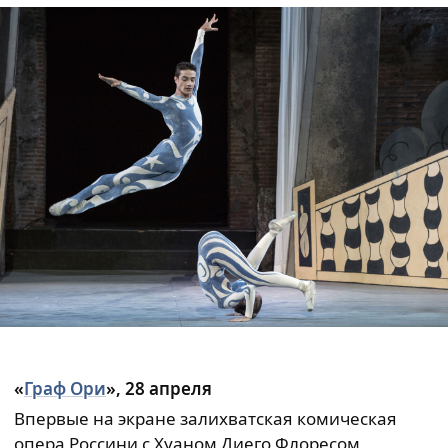
«
Граф Ори
», 28 апреля
Впервые на экране залихватская комическая
опера Россини с Хуаном Диего Флоресом