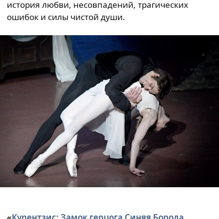
история любви, несовпадений, трагических
ошибок и силы чистой души.
«
Курентзис: Замок герцога Синяя Борода