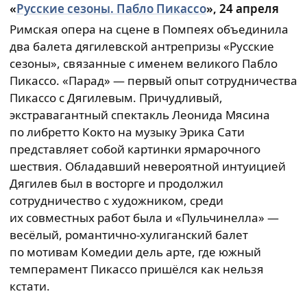
«
Русские сезоны. Пабло Пикассо
», 24 апреля
Римская опера на сцене в Помпеях объединила
два балета дягилевской антрепризы «Русские
сезоны», связанные с именем великого Пабло
Пикассо. «Парад» — первый опыт сотрудничества
Пикассо с Дягилевым. Причудливый,
экстравагантный спектакль Леонида Мясина
по либретто Кокто на музыку Эрика Сати
представляет собой картинки ярмарочного
шествия. Обладавший невероятной интуицией
Дягилев был в восторге и продолжил
сотрудничество с художником, среди
их совместных работ была и «Пульчинелла» —
весёлый, романтично-хулиганский балет
по мотивам Комедии дель арте, где южный
темперамент Пикассо пришёлся как нельзя
кстати.