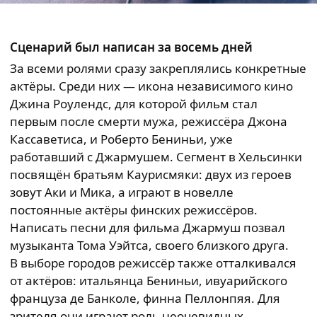
Сценарий был написан за восемь дней
За всеми ролями сразу закреплялись конкретные
актёры. Среди них — икона независимого кино
Джина Роулендс, для которой фильм стал
первым после смерти мужа, режиссёра Джона
Кассаветиса, и Роберто Бениньи, уже
работавший с Джармушем. Сегмент в Хельсинки
посвящён братьям Каурисмяки: двух из героев
зовут Аки и Мика, а играют в новелле
постоянные актёры финских режиссёров.
Написать песни для фильма Джармуш позвал
музыканта Тома Уэйтса, своего близкого друга.
В выборе городов режиссёр также отталкивался
от актёров: итальянца Бениньи, ивуарийского
француза де Банколе, финна Пеллонпяя. Для
зрителя они играют роль неочевидных