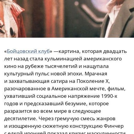
«
Бойцовский клуб
» —картина, которая двадцать
лет назад стала кульминацией американского
кино на рубеже тысячелетий и нащупала
культурный пульс новой эпохи. Мрачная
и захватывающая сатира на Поколение X,
разочарованное в Американской мечте, фильм,
ухвативший социальное напряжение 1990-х
годов и предсказавший безумие, которое
разразится во всем мире в следующее
десятилетие. Через гремучую смесь жанров
и изощренную сюжетную конструкцию Финчер
с едкой иронией показал кризис маскулинности,