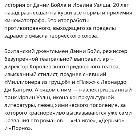
история от Дэнни Бойла и Ирвина Уэлша, 20 лет
назад разнесшая на куски все нормы и приличия
кинематографа. Это итог работы
противоправного, выходящего за пределы
здравого смысла творческого союза.
Британский джентльмен Дэнни Бойл, режиссёр
безупречной театральной выправки, арт-
директор Королевского придворного театра,
изысканный стилист, позднее снявший
«Миллионера из трущоб» и «Пляж» с Леонардо
Ди Каприо. А рядом с ним — наэлектризованный
панк Ирвин Уэлш, икона контркультурной
литературы, певец химического поколения, за
которого красноречиво высказываются уже сами
названия его романов — «На игле», «Дерьмо»
и «Порно».