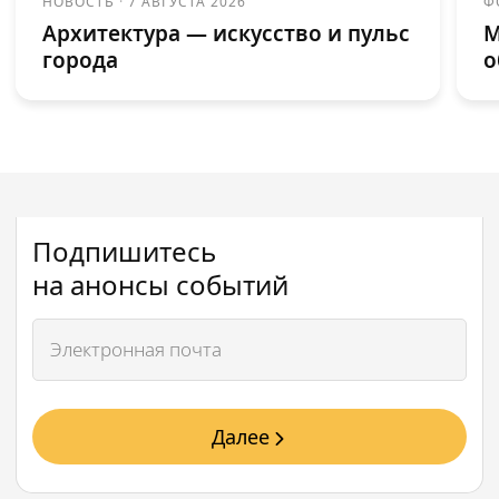
НОВОСТЬ
·
7 АВГУСТА 2026
Ф
Архитектура — искусство и пульс
М
города
о
Подпишитесь
на анонсы событий
Далее