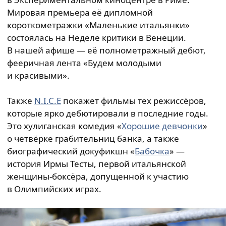
Мировая премьера её дипломной
короткометражки «Маленькие итальянки»
состоялась на Неделе критики в Венеции.
В нашей афише — её полнометражный дебют,
фееричная лента «Будем молодыми
и красивыми».
Также
N.I.C.E
покажет фильмы тех режиссёров,
которые ярко дебютировали в последние годы.
Это хулиганская комедия «
Хорошие девчонки
»
о четвёрке грабительниц банка, а также
биографический докуфикшн «
Бабочка
» —
история Ирмы Тесты, первой итальянской
женщины-боксёра, допущенной к участию
в Олимпийских играх.