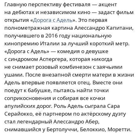
Главную перспективу фестиваля — акцент
на дебютах и независимом кино — задаст фильм
открытия «
Дорога с Адель
». Это первая
полнометражная картина Алессандро Капитани,
получившего в 2016 году национальную
кинопремию Италии за лучший короткий метр.
«Дорога с Адель» — комедия о девушке
с синдромом Аспергера, которая никогда
не снимает розовый комбинезон с заячьими
ушами. После внезапной смерти матери в жизни
Адель впервые появляется отец. Вместе они
поедут к бабушке, пытаясь найти точки
соприкосновения и собирая все кочки
апулийских дорог. Роль Адель сыграла Сара
Серайокко, её партнером по актёрскому дуэту
стал легендарный Алессандро Абер,
снимавшийся у Бертолуччи, Белоккио, Моретти.