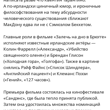
А по-ирландски
циничный юмор, и ироничные
философствования на тему абсурдности
человеческого существования сближают
МакДону едва ли не с Сэмюэлом Беккетом.
Главные роли в фильме «Залечь на дно в Брюгге»
исполняют известные ирландские актёры —
Колин Фаррелл («Александр», «Убийство
священного оленя») и Брендан Глисон
(«Холодная гора», «Голгофа»). Также в картине
снялись Рэйф Файнс («Список Шиндлера»,
«Английский пациент») и Клеманс Поэзи
(«Гений», «127 часов»).
Премьера фильма состоялась на кинофестивале
«Сандэнс», где была тепло принята публикой.
Затем она удостоилась множества номинаций