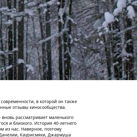
современности, в которой он также
енные отзывы киносообщества.
р вновь рассматривает маленького
ося и близкого. История 40-летнего
м из нас. Наверное, поэтому
 Данелии, Каурисмяки, Джармуша