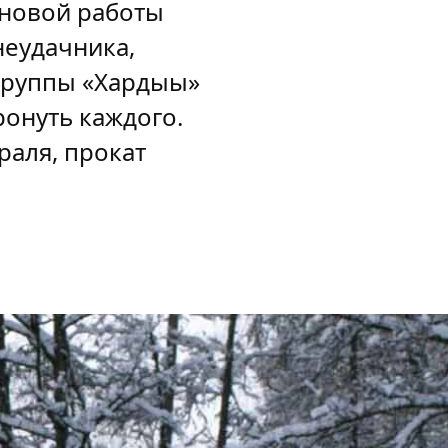
 новой работы
неудачника,
группы «Хардыы»
ронуть каждого.
раля, прокат