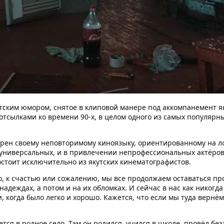
тским юмором, снятое в клиповой манере под аккомпанемент я
 отсылками ко времени 90-х, в целом одного из самых популярн
ерен своему неповторимому киноязыку, ориентированному на л
 универсальных, и в привлечении непрофессиональных актёров
остоит исключительно из якутских кинематографистов.
о, к счастью или сожалению, мы все продолжаем оставаться п
адеждах, а потом и на их обломках. И сейчас в нас как никогд
, когда было легко и хорошо. Кажется, что если мы туда вернёмс
тся в родное село. Там он родился, учился в школе, провёл бе