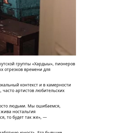
кутской группы «Хардыы», пионеров
ых отрезков времени для
окальный контекст и в камерности
, часто артистов любительских
росто людьми. Мы ошибаемся,
а жива ностальгия
я, то будет так же», —
ззаботную юность. Его бывшие