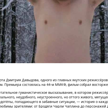
ота Дмитрия Давыдова, одного из главных якутских режиссёров 
м. Премьера состоялась на 44-м ММКФ, фильм собрал восторж
тательное гуманистическое высказывание, в котором режиссё
ального, неудобного, неустроенного, но оттого живого, мятущег
дотёпы, попадающего в забавные ситуации, — история о каждо
 любимы зрителями: от Бродяги Чарли Чаплина до персонажей