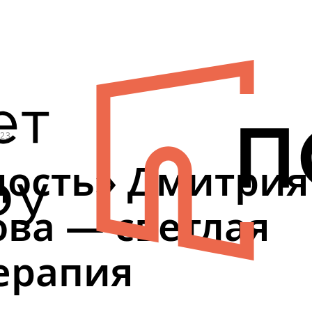
023
ость» Дмитрия
ва — светлая
ерапия