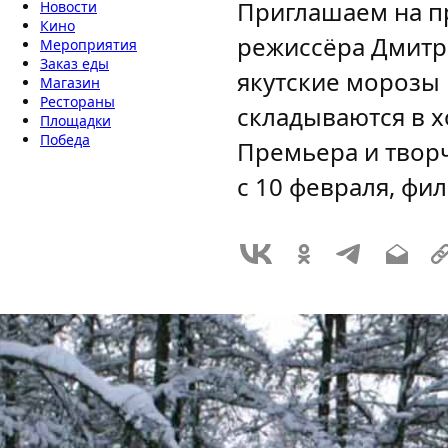
Приглашаем на п
Новости
Кино
режиссёра Дмитр
Мероприятия
Заказ еды
якутские морозы
Магазин
Рестораны
складываются в х
Площадки
Победа
Премьера и творч
с 10 февраля, фи