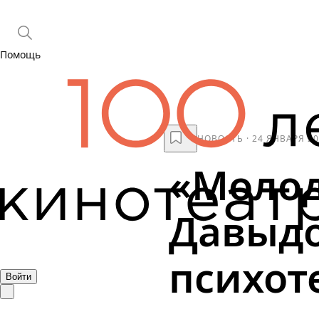
Помощь
НОВОСТЬ
·
24 ЯНВАРЯ 2
«Молод
Давыдо
психот
Войти