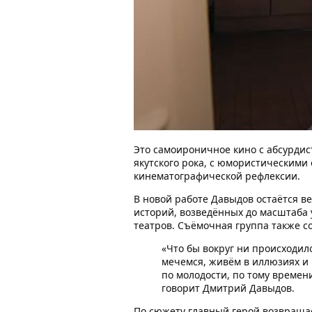
Это самоироничное кино с абсурдис
якутского рока, с юмористическими
кинематографической рефлексии.
В новой работе Давыдов остаётся в
историй, возведённых до масштаба
театров. Съёмочная группа также с
«Что бы вокруг ни происходил
мечемся, живём в иллюзиях и н
по молодости, по тому времени
говорит Дмитрий Давыдов.
По сюжету главный герой возвращае