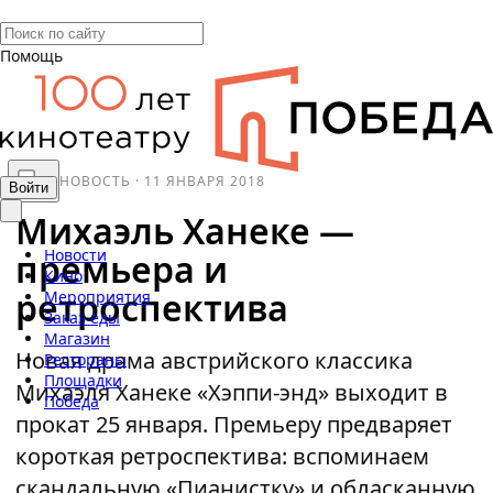
Помощь
НОВОСТЬ
·
11 ЯНВАРЯ 2018
Войти
Михаэль Ханеке —
Новости
премьера и
Кино
ретроспектива
Мероприятия
Заказ еды
Магазин
Новая драма австрийского классика
Рестораны
Площадки
Михаэля Ханеке «Хэппи-энд» выходит в
Победа
прокат 25 января. Премьеру предваряет
короткая ретроспектива: вспоминаем
скандальную «Пианистку» и обласканную