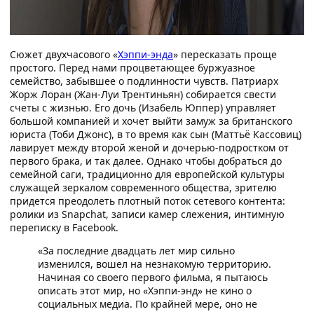
Сюжет двухчасового «
Хэппи-энда
» пересказать проще
простого. Перед нами процветающее буржуазное
семейство, забывшее о подлинности чувств. Патриарх
Жорж Лоран (Жан-Луи Трентиньян) собирается свести
счеты с жизнью. Его дочь (Изабель Юппер) управляет
большой компанией и хочет выйти замуж за британского
юриста (Тоби Джонс), в то время как сын (Маттьё Кассовиц)
лавирует между второй женой и дочерью-подростком от
первого брака, и так далее. Однако чтобы добраться до
семейной саги, традиционно для европейской культуры
служащей зеркалом современного общества, зрителю
придется преодолеть плотный поток сетевого контента:
ролики из Snapchat, записи камер слежения, интимную
переписку в Facebook.
«За последние двадцать лет мир сильно
изменился, вошел на незнакомую территорию.
Начиная со своего первого фильма, я пытаюсь
описать этот мир, но «Хэппи-энд» не кино о
социальных медиа. По крайней мере, оно не