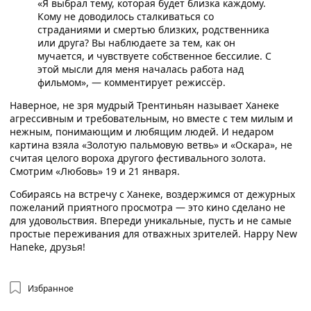
«Я выбрал тему, которая будет близка каждому.
Кому не доводилось сталкиваться со
страданиями и смертью близких, родственника
или друга? Вы наблюдаете за тем, как он
мучается, и чувствуете собственное бессилие. С
этой мысли для меня началась работа над
фильмом», — комментирует режиссёр.
Наверное, не зря мудрый Трентиньян называет Ханеке
агрессивным и требовательным, но вместе с тем милым и
нежным, понимающим и любящим людей. И недаром
картина взяла «Золотую пальмовую ветвь» и «Оскара», не
считая целого вороха другого фестивального золота.
Смотрим «Любовь» 19 и 21 января.
Собираясь на встречу с Ханеке, воздержимся от дежурных
пожеланий приятного просмотра — это кино сделано не
для удовольствия. Впереди уникальные, пусть и не самые
простые переживания для отважных зрителей. Happy New
Haneke, друзья!
Избранное