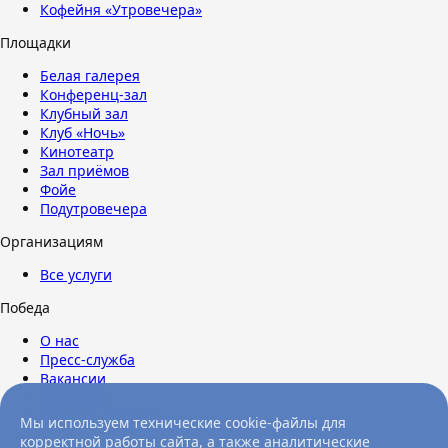
Кофейня «Утровечера»
Площадки
Белая галерея
Конференц-зал
Клубный зал
Клуб «Ночь»
Кинотеатр
Зал приёмов
Фойе
Подутровечера
Организациям
Все услуги
Победа
О нас
Пресс-служба
Вакансии
Контакты
Личный кабинет
Мы используем технические cookie-файлы для
корректной работы сайта, а также аналитические