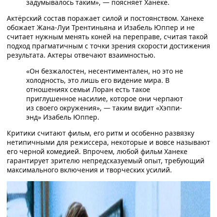
задумывалось таким», — поясняет Ханеке.
Актёрский состав поражает силой и постоянством. Ханеке
обожает Жана-Луи Трентиньяна и Изабель Юппер и не
считает нужным менять коней на переправе, считая такой
подход прагматичным с точки зрения скорости достижения
результата. Актеры отвечают взаимностью.
«Он безжалостен, несентиментален, но это не
холодность, это лишь его видение мира. В
отношениях семьи Лоран есть такое
приглушенное насилие, которое они черпают
из своего окружения», — таким видит «Хэппи-
энд» Изабель Юппер.
Критики считают фильм, его ритм и особенно развязку
нетипичными для режиссера, некоторые и вовсе называют
его черной комедией. Впрочем, любой фильм Ханеке
гарантирует зрителю непредсказуемый опыт, требующий
максимального включения и творческих усилий.