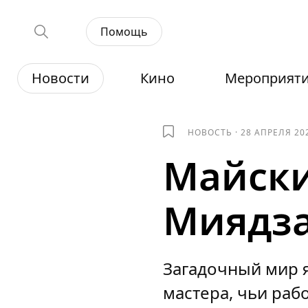
Помощь
Новости
Кино
Мероприят
НОВОСТЬ
·
28 АПРЕЛЯ 20
Майски
Миядза
Загадочный мир я
мастера, чьи раб