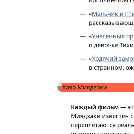
наполненная г
«
Мальчик и пт
рассказывающи
«
Унесённые пр
о девочке Тих
«
Ходячий замо
в странном, о
Каждый фильм
— эт
Миядзаки известен 
переплетаются реаль
история затрагивает