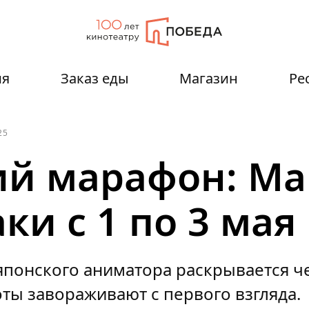
ия
Заказ еды
Магазин
Ре
25
й марафон: Ма
ки c 1 по 3 мая
понского аниматора раскрывается че
оты завораживают с первого взгляда.