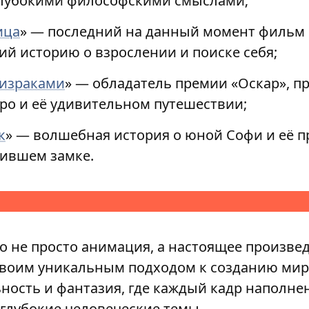
лубокими философскими смыслами;
ица
» — последний на данный момент фильм
й историю о взрослении и поиске себя;
израками
» — обладатель премии «Оскар», 
иро и её удивительном путешествии;
к
» — волшебная история о юной Софи и её 
жившем замке.
о не просто анимация, а настоящее произвед
своим уникальным подходом к созданию миро
ность и фантазия, где каждый кадр наполнен
 глубокие человеческие темы.