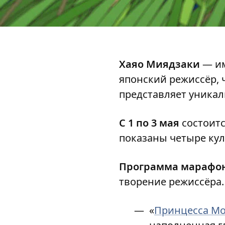
Хаяо Миядзаки
— им
японский режиссёр, 
представляет уника
С 1 по 3 мая
состоитс
показаны четыре кул
Программа марафо
творение режиссёра.
«
Принцесса М