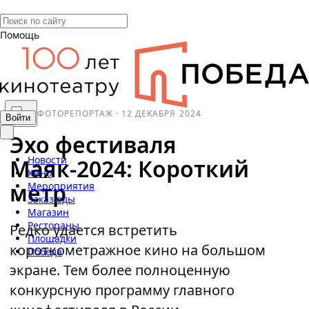
Помощь
ФОТОРЕПОРТАЖ
·
12 ДЕКАБРЯ 2024
Войти
Эхо фестиваля
Новости
Маяк-2024: Короткий
Кино
метр
Мероприятия
Заказ еды
Магазин
Рестораны
Редко удается встретить
Площадки
короткометражное кино на большом
Победа
экране. Тем более полноценную
конкурсную программу главного