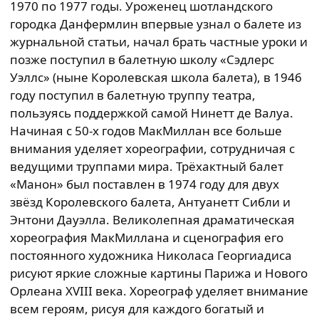
1970 по 1977 годы. Уроженец шотландского
городка Данфермлин впервые узнал о балете из
журнальной статьи, начал брать частные уроки и
позже поступил в балетную школу «Сэдлерс
Уэллс» (ныне Королевская школа балета), в 1946
году поступил в балетную труппу театра,
пользуясь поддержкой самой Нинетт де Валуа.
Начиная с 50-х годов МакМиллан все больше
внимания уделяет хореографии, сотрудничая с
ведущими труппами мира. Трёхактный балет
«Манон» был поставлен в 1974 году для двух
звёзд Королевского балета, Антуанетт Сибли и
Энтони Дауэлла. Великолепная драматическая
хореография МакМиллана и сценография его
постоянного художника Николаса Георгиадиса
рисуют яркие сложные картины Парижа и Нового
Орлеана XVIII века. Хореограф уделяет внимание
всем героям, рисуя для каждого богатый и