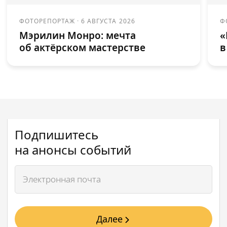
ФОТОРЕПОРТАЖ
·
6 АВГУСТА 2026
Ф
Мэрилин Монро: мечта
«
об актёрском мастерстве
в
Подпишитесь
на анонсы событий
Далее