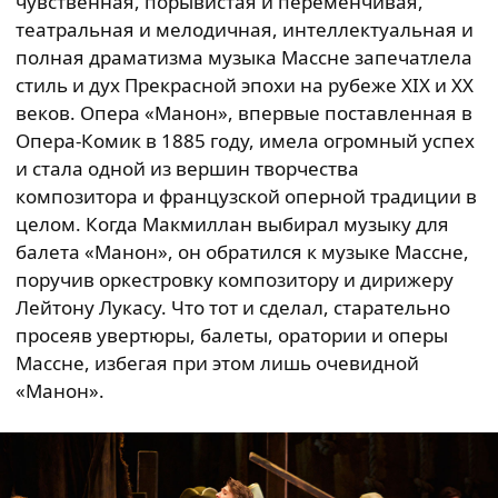
чувственная, порывистая и переменчивая,
театральная и мелодичная, интеллектуальная и
полная драматизма музыка Массне запечатлела
стиль и дух Прекрасной эпохи на рубеже XIX и XX
веков. Опера «Манон», впервые поставленная в
Опера-Комик в 1885 году, имела огромный успех
и стала одной из вершин творчества
композитора и французской оперной традиции в
целом. Когда Макмиллан выбирал музыку для
балета «Манон», он обратился к музыке Массне,
поручив оркестровку композитору и дирижеру
Лейтону Лукасу. Что тот и сделал, старательно
просеяв увертюры, балеты, оратории и оперы
Массне, избегая при этом лишь очевидной
«Манон».