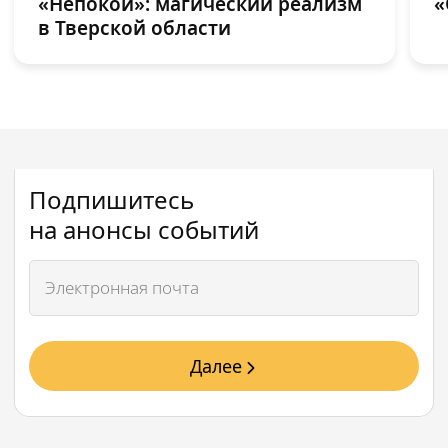
«Непокой»: магический реализм
«
в Тверской области
Подпишитесь
на анонсы событий
Далее