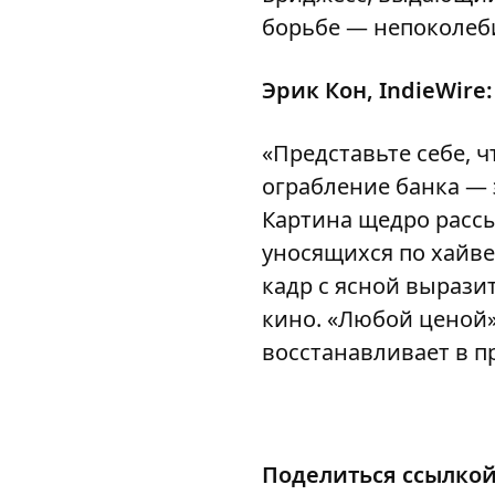
борьбе — непоколеби
Эрик Кон, IndieWire:
«Представьте себе, 
ограбление банка — 
Картина щедро расс
уносящихся по хайв
кадр с ясной вырази
кино. «Любой ценой»
восстанавливает в п
Поделиться ссылко