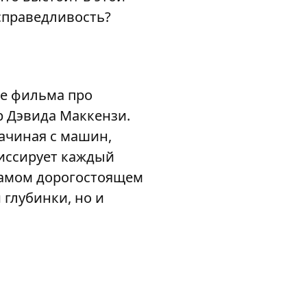
справедливость?
ре фильма про
р Дэвида Маккензи.
ачиная с машин,
иссирует каждый
 самом дорогостоящем
 глубинки, но и