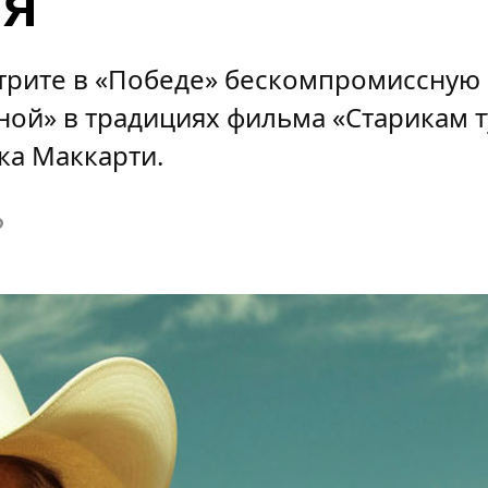
я
отрите в «Победе» бескомпромиссну
ой» в традициях фильма «Старикам т
ка Маккарти.