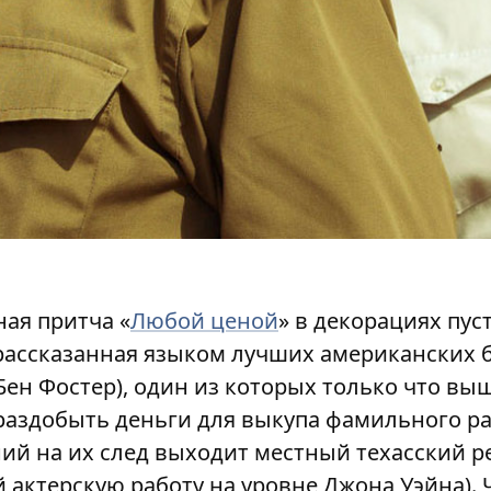
ая притча «
Любой ценой
» в декорациях пу
рассказанная языком лучших американских 
 Бен Фостер), один из которых только что вы
раздобыть деньги для выкупа фамильного ра
ий на их след выходит местный техасский 
актерскую работу на уровне Джона Уэйна). Ч