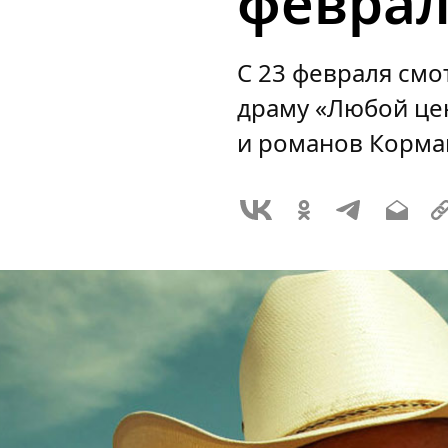
феврал
С 23 февраля см
драму «Любой цен
и романов Корма