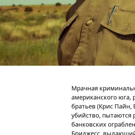
Мрачная криминальн
американского юга, 
братьев (Крис Пайн,
убийство, пытаются 
банковских ограблен
Бриджесс, выдающий 