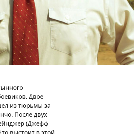
стынного
боевиков. Двое
шел из тюрьмы за
нчо. После двух
рейнджер (Джефф
то выстоит в этой