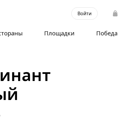
Войти
стораны
Площадки
Победа
инант
ый
3