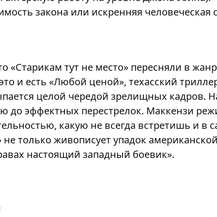
мость закона или искренняя человеческая 
что «Старикам тут не место» пересняли в жан
это и есть «Любой ценой», техасский трилле
ыпается целой чередой зрелищных кадров. Н
ею до эффектных перестрелок. Маккензи реж
тельностью, какую не всегда встретишь и в
 не только живописует упадок американской
равах настоящий западный боевик».
й