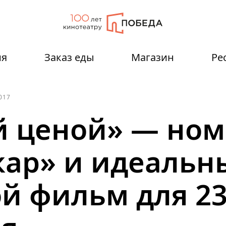
ия
Заказ еды
Магазин
Ре
017
 ценой» — ном
кар» и идеальн
й фильм для 2