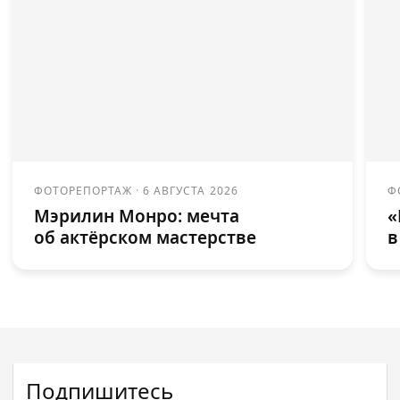
ФОТОРЕПОРТАЖ
·
6 АВГУСТА 2026
Ф
Мэрилин Монро: мечта
«
об актёрском мастерстве
в
Подпишитесь