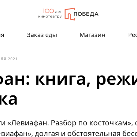
ия
Заказ еды
Магазин
Ре
ЕЛЯ 2021
ан: книга, реж
ка
и «Левиафан. Разбор по косточкам»,
виафан», долгая и обстоятельная бес