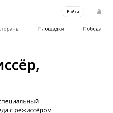
Войти
стораны
Площадки
Победа
иссёр,
 специальный
еда с режиссёром