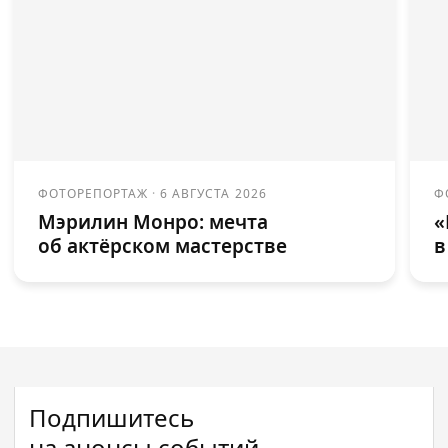
ФОТОРЕПОРТАЖ
·
6 АВГУСТА 2026
Ф
Мэрилин Монро: мечта
«
об актёрском мастерстве
в
Подпишитесь
на анонсы событий