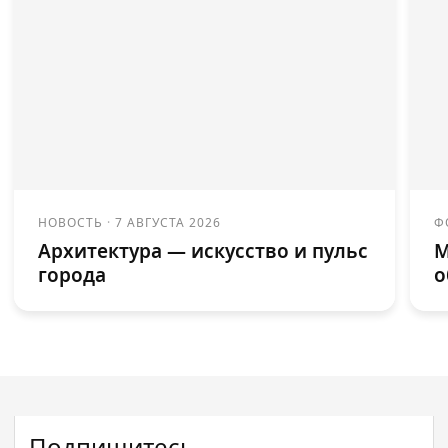
НОВОСТЬ
·
7 АВГУСТА 2026
Ф
Архитектура — искусство и пульс
М
города
о
Подпишитесь