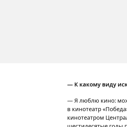
— К какому виду ис
— Я люблю кино: мож
в кинотеатр «Победа
кинотеатром Централь
шестидесятые годы п