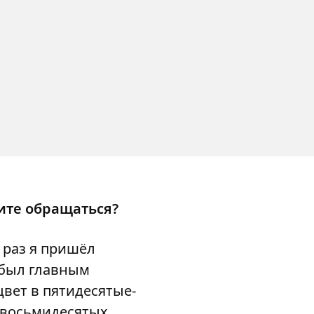
ите обращаться?
 раз я пришёл
 был главным
цвет в пятидесятые-
 восьмидесятых,