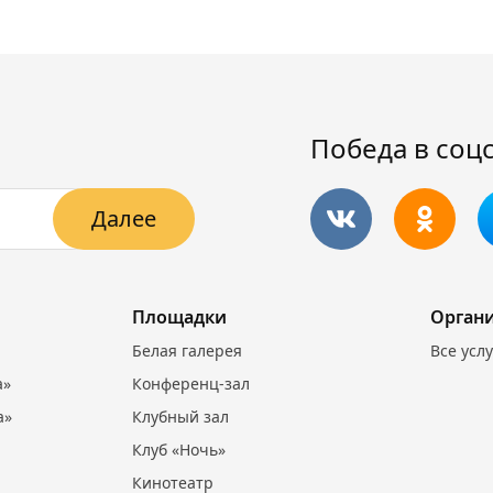
Победа в соц
Далее
Площадки
Орган
Белая галерея
Все усл
а»
Конференц-зал
а»
Клубный зал
Клуб «Ночь»
Кинотеатр