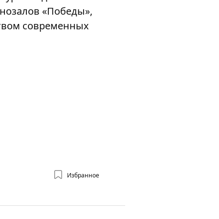
инозалов «Победы»,
ством современных
Избранное