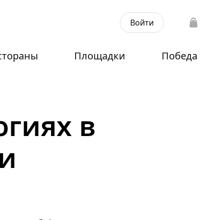
Войти
стораны
Площадки
Победа
огиях в
 и