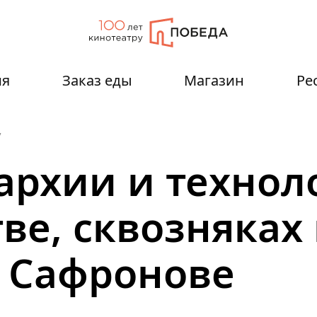
ия
Заказ еды
Магазин
Ре
7
архии и технол
ве, сквозняках
 Сафронове