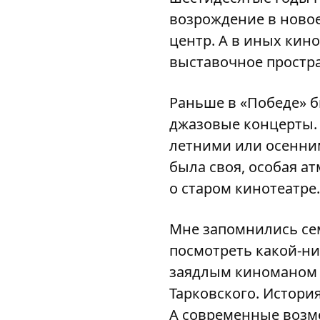
возрождение в новое
центр. А в иных кино
выставочное простр
Раньше в «Победе» б
джазовые концерты.
летними или осенним
была своя, особая а
о старом кинотеатре
Мне запомнились се
посмотреть какой-ни
заядлым киноманом и
Тарковского. Истори
А современные возм