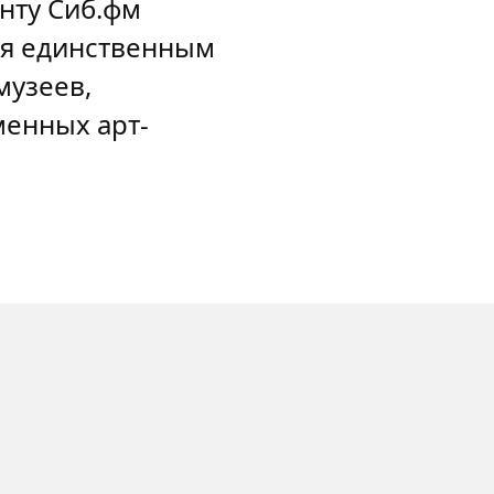
нту Сиб.фм
лся единственным
музеев,
менных арт-