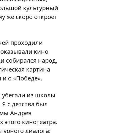
большой культурный
му же скоро откроет
 ней проходили
показывали кино
и собирался народ,
гическая картина
 и о «Победе».
 убегали из школы
 Я с детства был
ьмы Андрея
 этого кинотеатра.
турного диалога: