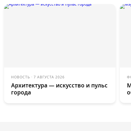
НОВОСТЬ
·
7 АВГУСТА 2026
Ф
Архитектура — искусство и пульс
М
города
о