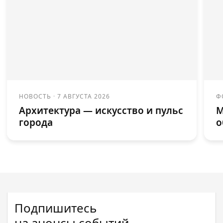
НОВОСТЬ
·
7 АВГУСТА 2026
Ф
Архитектура — искусство и пульс
М
города
о
Подпишитесь
на анонсы событий